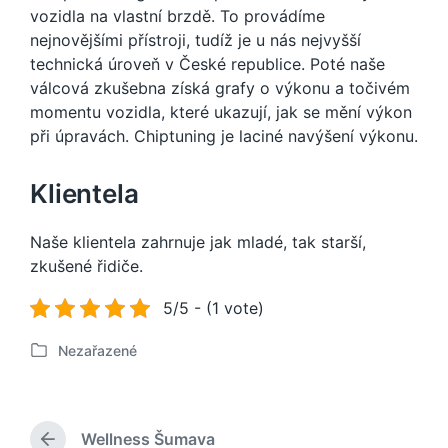
vozidla na vlastní brzdě. To provádíme
nejnovějšími přístroji, tudíž je u nás nejvyšší
technická úroveň v České republice. Poté naše
válcová zkušebna získá grafy o výkonu a točivém
momentu vozidla, které ukazují, jak se mění výkon
při úpravách.
Chiptuning
je laciné navýšení výkonu.
Klientela
Naše klientela zahrnuje jak mladé, tak starší,
zkušené řidiče.
5/5 - (1 vote)
Nezařazené
P
u
b
l
Wellness Šumava
i
P