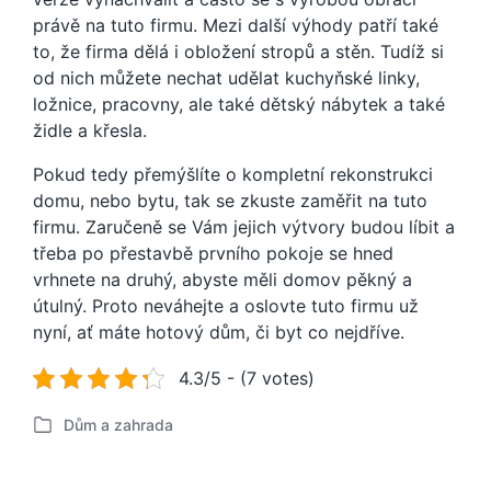
právě na tuto firmu. Mezi další výhody patří také
to, že firma dělá i obložení stropů a stěn. Tudíž si
od nich můžete nechat udělat kuchyňské linky,
ložnice, pracovny, ale také dětský nábytek a také
židle a křesla.
Pokud tedy přemýšlíte o kompletní rekonstrukci
domu, nebo bytu, tak se zkuste zaměřit na tuto
firmu. Zaručeně se Vám jejich výtvory budou líbit a
třeba po přestavbě prvního pokoje se hned
vrhnete na druhý, abyste měli domov pěkný a
útulný. Proto neváhejte a oslovte tuto firmu už
nyní, ať máte hotový dům, či byt co nejdříve.
4.3/5 - (7 votes)
Dům a zahrada
P
u
b