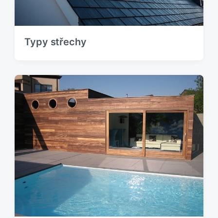
k
:
Typy střechy