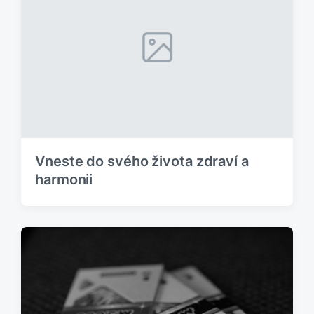
p
ě
ř
v
í
e
s
k
p
:
ě
v
e
k
:
Vneste do svého života zdraví a
harmonii