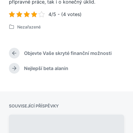
přípravné práce, tak i o konečný úklid.
4/5 - (4 votes)
Nezařazené
P
u
b
l
Objevte Vaše skryté finanční možnosti
i
P
k
ř
o
e
Nejlepší beta alanin
N
d
v
á
c
á
s
h
n
l
o
o
e
z
v
d
í
SOUVISEJÍCÍ PŘÍSPĚVKY
u
p
j
ř
í
í
c
s
í
p