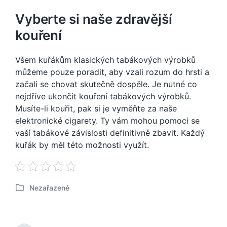
Vyberte si naše zdravější
kouření
Všem kuřákům klasických tabákových výrobků
můžeme pouze poradit, aby vzali rozum do hrsti a
začali se chovat skutečně dospěle. Je nutné co
nejdříve ukončit kouření tabákových výrobků.
Musíte-li kouřit, pak si je vyměňte za naše
elektronické cigarety. Ty vám mohou pomoci se
vaší tabákové závislosti definitivně zbavit. Každý
kuřák by měl této možnosti využít.
Nezařazené
P
u
b
l