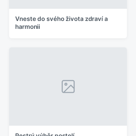
k
:
Vneste do svého života zdraví a
harmonii
Pestrý výběr postelí