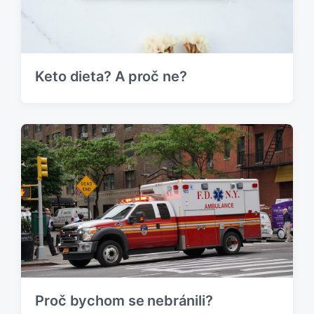
í
e
s
k
p
:
ě
v
Keto dieta? A proč ne?
e
k
:
Proč bychom se nebránili?