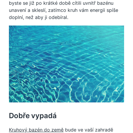
byste se již po krátké době cítili uvnitř bazénu
unavení a skleslí, zatímco kruh vám energii spíše
doplní, než aby ji odebíral.
Dobře vypadá
Kruhový bazén do země
bude ve vaší zahradě