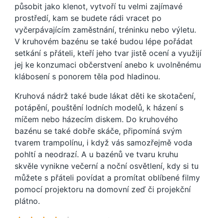
působit jako klenot, vytvoří tu velmi zajímavé
prostředí, kam se budete rádi vracet po
vyčerpávajícím zaměstnání, tréninku nebo výletu.
V kruhovém bazénu se také budou lépe pořádat
setkání s přáteli, kteří jeho tvar jistě ocení a využijí
jej ke konzumaci občerstvení anebo k uvolněnému
klábosení s ponorem těla pod hladinou.
Kruhová nádrž také bude lákat děti ke skotačení,
potápění, pouštění lodních modelů, k házení s
míčem nebo házecím diskem. Do kruhového
bazénu se také dobře skáče, připomíná svým
tvarem trampolínu, i když vás samozřejmě voda
pohltí a neodrazí. A u bazénů ve tvaru kruhu
skvěle vynikne večerní a noční osvětlení, kdy si tu
můžete s přáteli povídat a promítat oblíbené filmy
pomocí projektoru na domovní zeď či projekční
plátno.