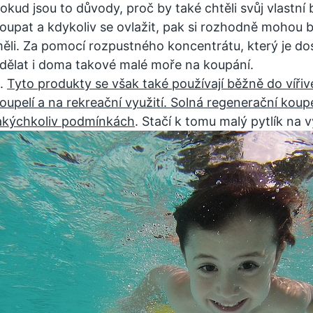
okud jsou to důvody, proč by také chtěli svůj vlastní
oupat a kdykoliv se ovlažit, pak si rozhodně mohou 
ěli. Za pomocí rozpustného koncentrátu, který je d
dělat i doma takové malé moře na koupání.
.
Tyto produkty se však také používají běžně do vířiv
oupelí a na rekreační využití. Solná regenerační koupe
akýchkoliv podmínkách
. Stačí k tomu malý pytlík na 