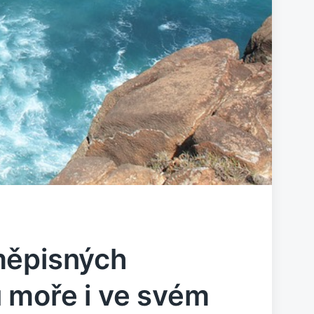
měpisných
 moře i ve svém