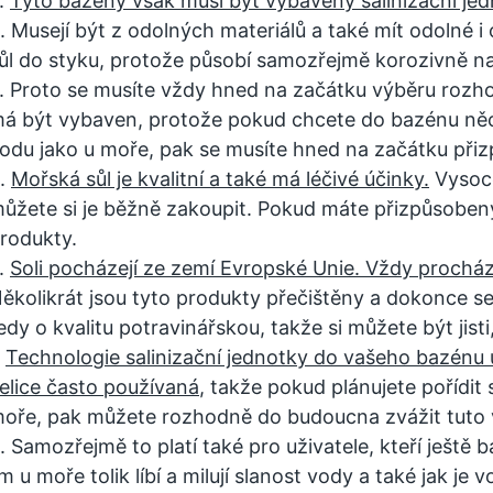
.
Tyto bazény však musí být vybaveny salinizační je
. Musejí být z odolných materiálů a také mít odolné i o
ůl do styku, protože působí samozřejmě korozivně na
. Proto se musíte vždy hned na začátku výběru rozho
á být vybaven, protože pokud chcete do bazénu něc
odu jako u moře, pak se musíte hned na začátku přiz
.
Mořská sůl
je kvalitní a také má léčivé účinky.
Vysoce
ůžete si je běžně zakoupit. Pokud máte přizpůsobený
rodukty.
.
Soli pocházejí ze zemí Evropské Unie. Vždy procház
ěkolikrát jsou tyto produkty přečištěny a dokonce se 
edy o kvalitu potravinářskou, takže si můžete být jist
.
Technologie salinizační jednotky do vašeho bazénu 
elice často používaná
, takže pokud plánujete pořídit 
oře, pak můžete rozhodně do budoucna zvážit tuto v
. Samozřejmě to platí také pro uživatele, kteří ještě
im u moře tolik líbí a milují slanost vody a také jak j