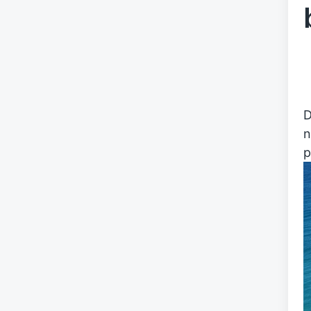
D
n
p