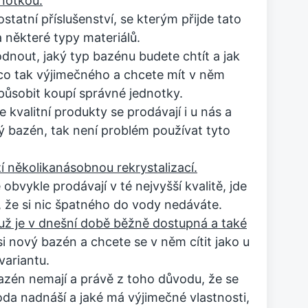
dnotkou.
statní příslušenství, se kterým přijde tato
 některé typy materiálů.
dnout, jaký typ bazénu budete chtít a jak
o tak výjimečného a chcete mít v něm
působit koupí správné jednotky.
 kvalitní produkty se prodávají i u nás a
 bazén, tak není problém používat tyto
í několikanásobnou rekrystalizací.
obvykle prodávají v té nejvyšší kvalitě, jde
i, že si nic špatného do vody nedáváte.
už je v dnešní době běžně dostupná a také
si nový bazén a chcete se v něm cítit jako u
ariantu.
 bazén nemají a právě z toho důvodu, že se
e voda nadnáší a jaké má výjimečné vlastnosti,