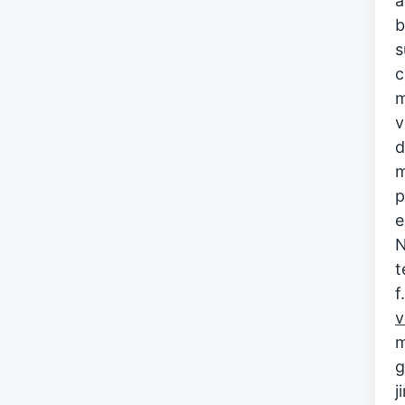
a
b
s
c
m
v
d
m
p
e
N
t
f
v
m
g
j