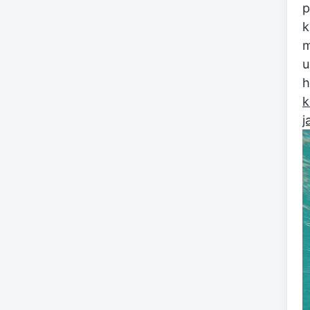
p
k
m
u
h
k
j