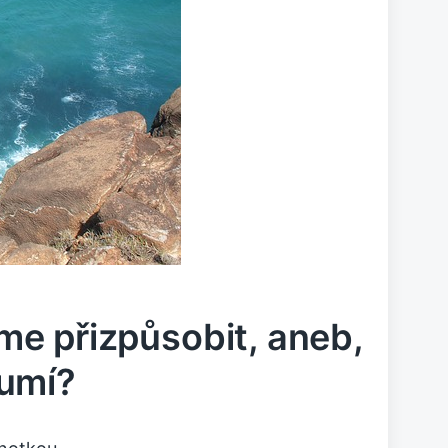
e přizpůsobit, aneb,
 umí?