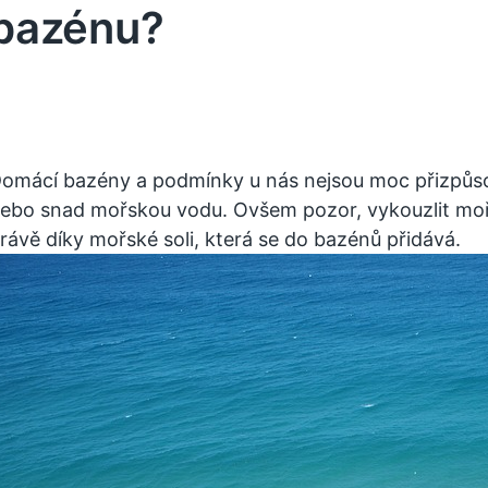
bazénu?
omácí bazény a podmínky u nás nejsou moc přizpůso
ebo snad mořskou vodu. Ovšem pozor, vykouzlit moř
rávě díky mořské soli, která se do bazénů přidává.