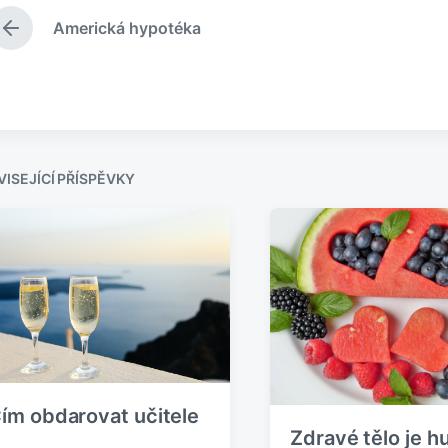
Americká hypotéka
P
ř
e
d
c
h
o
z
ISEJÍCÍ PŘÍSPĚVKY
í
p
ř
í
s
p
ě
v
e
k
:
ím obdarovat učitele
Zdravé tělo je 