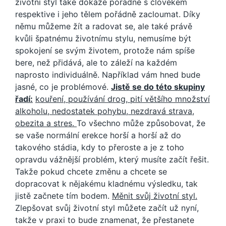
životní styl také dokáže pořádně s člověkem
respektive i jeho tělem pořádně zacloumat. Díky
němu můžeme žít a radovat se, ale také právě
kvůli špatnému životnímu stylu, nemusíme být
spokojení se svým životem, protože nám spíše
bere, než přidává, ale to záleží na každém
naprosto individuálně. Například vám hned bude
jasné, co je problémové.
Jistě se do této skupiny
řadí:
kouření, používání drog, pití většího množství
alkoholu, nedostatek pohybu, nezdravá strava,
obezita a stres.
To všechno může způsobovat, že
se vaše normální erekce horší a horší až do
takového stádia, kdy to přeroste a je z toho
opravdu vážnější problém, který musíte začít řešit.
Takže pokud chcete změnu a chcete se
dopracovat k nějakému kladnému výsledku, tak
jistě začnete tím bodem.
Měnit svůj životní styl.
Zlepšovat svůj životní styl můžete začít už nyní,
takže v praxi to bude znamenat, že přestanete