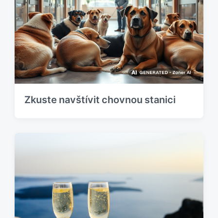
s
k
p
:
ě
v
e
k
:
Zkuste navštívit chovnou stanici