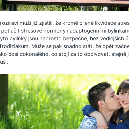
rozíraví muži již zjistili, že kromě cílené likvidace str
 potlačit stresové hormony i adaptogenními bylinka
yto bylinky jsou naprosto bezpečné, bez vedlejších úč
frodiziakum. Může se pak snadno stát, že opět začne
ako cosi dokonalého, co stojí za to obdivovat, stejně 
uši.