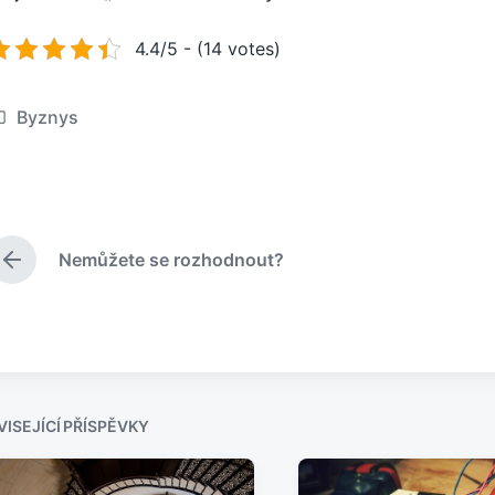
4.4/5 - (14 votes)
Byznys
Nemůžete se rozhodnout?
P
ř
e
d
c
h
o
z
ISEJÍCÍ PŘÍSPĚVKY
í
p
ř