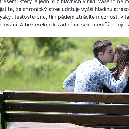
tresem, který je jedním z hlavních viníků vašeho neu
jistíte, že chronický stres udržuje vyšší hladinu str
ýskyt testosteronu, tím pádem ztrácíte mužnost, vitalit
ilování. A bez erekce k žádnému sexu nemůže dojít, a