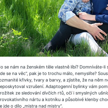
o se nám na ženském těle vlastně líbí? Domníváte-li se
jde se na věc“, pak je to trochu málo, nemyslíte? Sou
ozmanité křivky, tvary a barvy, a zjistíte, že na něm
eposkytoval vzrušení. Adaptogenní bylinky vám pomo
rožitek ze sledování dívčích rtů, očí i smyslných ušn
rovokativního nártu a kotníku a působivé klenby chodid
e jde o dílo „mistra nad mistry“.