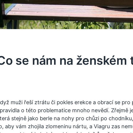
Co se nám na ženském těl
dyž muži řeší ztrátu či pokles erekce a obrací se pro
pravidla o této problematice mnoho nevědí. Zřejmě je
terá stejně jako berle na nohy pro chůzi po chodníku,
o, aby vám zhojila zlomeninu nártu, a Viagru zas nemů