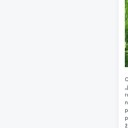
C
„
r
n
p
p
ž