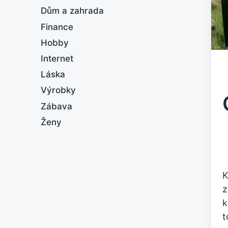
Dům a zahrada
Finance
Hobby
Internet
Láska
Výrobky
Zábava
Ženy
K
z
k
t