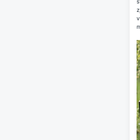
s
z
v
m