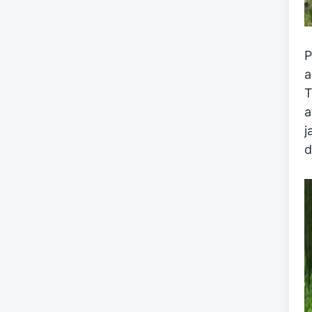
P
a
T
a
j
d