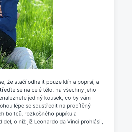
, že stačí odhalit pouze klín a poprsí, a
střeďte se na celé tělo, na všechny jeho
 nenaleznete jediný kousek, co by vám
hou lépe se soustředit na procítěný
ích boltců, rozkošného pupíku a
el, o níž již Leonardo da Vinci prohlásil,