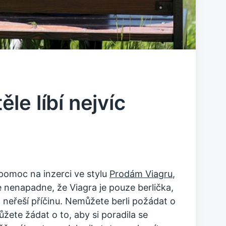
e líbí nejvíc
 pomoc na inzerci ve stylu
Prodám Viagru
,
 nenapadne, že Viagra je pouze berlička,
 neřeší příčinu. Nemůžete berli požádat o
žete žádat o to, aby si poradila se