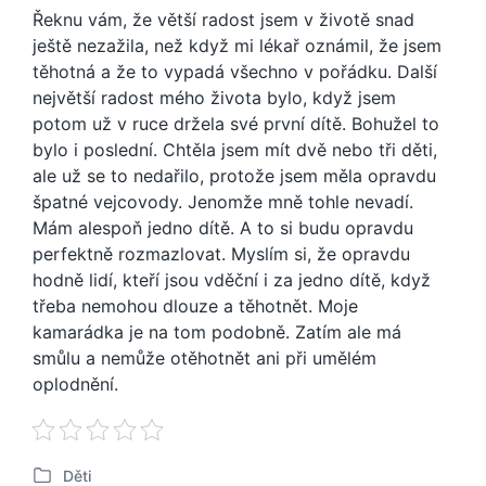
Řeknu vám, že větší radost jsem v životě snad
ještě nezažila, než když mi lékař oznámil, že jsem
těhotná a že to vypadá všechno v pořádku. Další
největší radost mého života bylo, když jsem
potom už v ruce držela své první dítě. Bohužel to
bylo i poslední. Chtěla jsem mít dvě nebo tři děti,
ale už se to nedařilo, protože jsem měla opravdu
špatné vejcovody. Jenomže mně tohle nevadí.
Mám alespoň jedno dítě. A to si budu opravdu
perfektně rozmazlovat. Myslím si, že opravdu
hodně lidí, kteří jsou vděční i za jedno dítě, když
třeba nemohou dlouze a těhotnět. Moje
kamarádka je na tom podobně. Zatím ale má
smůlu a nemůže otěhotnět ani při umělém
oplodnění.
Děti
P