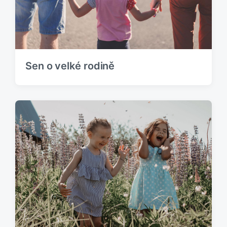
ě
v
e
k
:
Sen o velké rodině