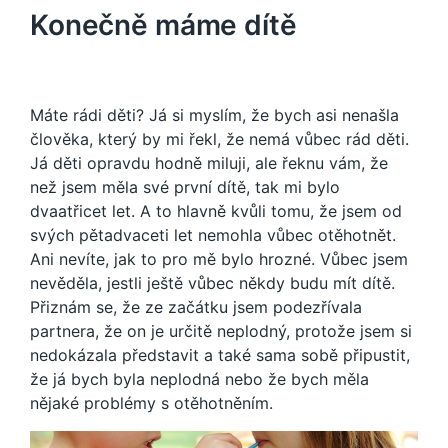
Konečně máme dítě
Máte rádi děti? Já si myslím, že bych asi nenašla
člověka, který by mi řekl, že nemá vůbec rád děti.
Já děti opravdu hodně miluji, ale řeknu vám, že
než jsem měla své první dítě, tak mi bylo
dvaatřicet let. A to hlavně kvůli tomu, že jsem od
svých pětadvaceti let nemohla vůbec otěhotnět.
Ani nevíte, jak to pro mě bylo hrozné. Vůbec jsem
nevěděla, jestli ještě vůbec někdy budu mít dítě.
Přiznám se, že ze začátku jsem podezřívala
partnera, že on je určitě neplodný, protože jsem si
nedokázala představit a také sama sobě připustit,
že já bych byla neplodná nebo že bych měla
nějaké problémy s otěhotněním.