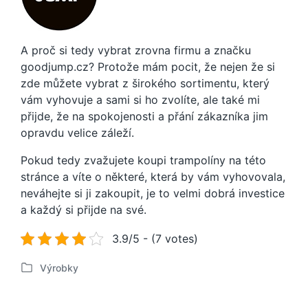
A proč si tedy vybrat zrovna firmu a značku
goodjump.cz? Protože mám pocit, že nejen že si
zde můžete vybrat z širokého sortimentu, který
vám vyhovuje a sami si ho zvolíte, ale také mi
přijde, že na spokojenosti a přání zákazníka jim
opravdu velice záleží.
Pokud tedy zvažujete koupi trampolíny na této
stránce a víte o některé, která by vám vyhovovala,
neváhejte si ji zakoupit, je to velmi dobrá investice
a každý si přijde na své.
3.9/5 - (7 votes)
Výrobky
P
u
b