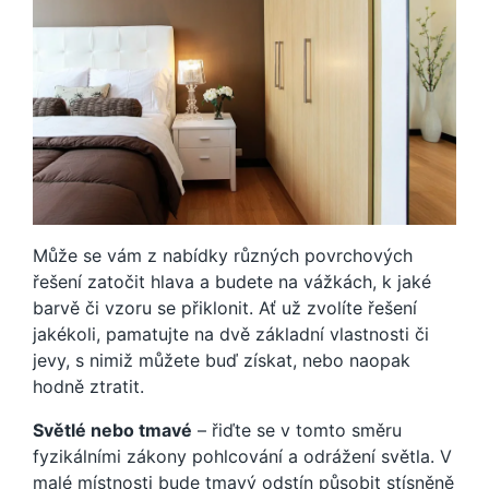
Může se vám z nabídky různých povrchových
řešení zatočit hlava a budete na vážkách, k jaké
barvě či vzoru se přiklonit. Ať už zvolíte řešení
jakékoli, pamatujte na dvě základní vlastnosti či
jevy, s nimiž můžete buď získat, nebo naopak
hodně ztratit.
Světlé nebo tmavé
– řiďte se v tomto směru
fyzikálními zákony pohlcování a odrážení světla. V
malé místnosti bude tmavý odstín působit stísněně