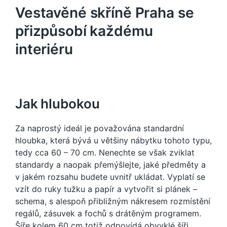
Vestavěné skříně Praha se
přizpůsobí každému
interiéru
Jak hlubokou
Za naprostý ideál je považována standardní
hloubka, která bývá u většiny nábytku tohoto typu,
tedy cca 60 – 70 cm. Nenechte se však zviklat
standardy a naopak přemýšlejte, jaké předměty a
v jakém rozsahu budete uvnitř ukládat. Vyplatí se
vzít do ruky tužku a papír a vytvořit si plánek –
schema, s alespoň přibližným nákresem rozmístění
regálů, zásuvek a fochů s drátěným programem.
Šíře kolem 60 cm totiž odpovídá obvyklé šíři