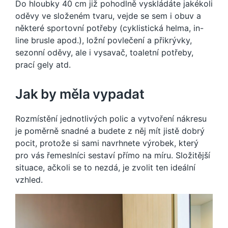
Do hloubky 40 cm již pohodlně vyskládáte jakékoli
oděvy ve složeném tvaru, vejde se sem i obuv a
některé sportovní potřeby (cyklistická helma, in-
line brusle apod.), ložní povlečení a přikrývky,
sezonní oděvy, ale i vysavač, toaletní potřeby,
prací gely atd.
Jak by měla vypadat
Rozmístění jednotlivých polic a vytvoření nákresu
je poměrně snadné a budete z něj mít jistě dobrý
pocit, protože si sami navrhnete výrobek, který
pro vás řemeslníci sestaví přímo na míru. Složitější
situace, ačkoli se to nezdá, je zvolit ten ideální
vzhled.