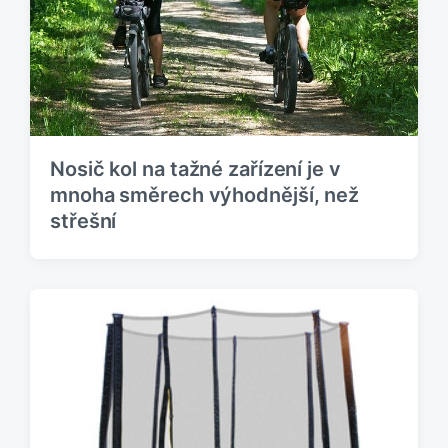
s
k
p
:
ě
v
e
k
:
Nosič kol na tažné zařízení je v
mnoha směrech výhodnější, než
střešní