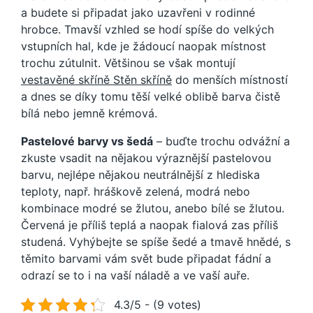
a budete si připadat jako uzavřeni v rodinné
hrobce. Tmavší vzhled se hodí spíše do velkých
vstupních hal, kde je žádoucí naopak místnost
trochu zútulnit. Většinou se však montují
vestavěné skříně Stěn skříně
do menších místností
a dnes se díky tomu těší velké oblibě barva čistě
bílá nebo jemně krémová.
Pastelové barvy vs šedá
– buďte trochu odvážní a
zkuste vsadit na nějakou výraznější pastelovou
barvu, nejlépe nějakou neutrálnější z hlediska
teploty, např. hráškově zelená, modrá nebo
kombinace modré se žlutou, anebo bílé se žlutou.
Červená je příliš teplá a naopak fialová zas příliš
studená. Vyhýbejte se spíše šedé a tmavě hnědé, s
těmito barvami vám svět bude připadat fádní a
odrazí se to i na vaší náladě a ve vaší auře.
4.3/5 - (9 votes)